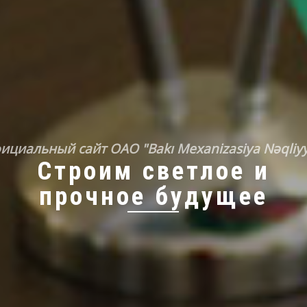
ициальный сайт OAO "Bakı Mexanizasiya Nəqliyy
Строим светлое и
прочное будущее