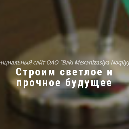
ициальный сайт OAO "Bakı Mexanizasiya Nəqliyy
Строим светлое и
прочное будущее